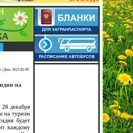
u | Дата: 2025-02-08
сидии на
с
28 декабря
и на туризм
сидия будет
лит каждому