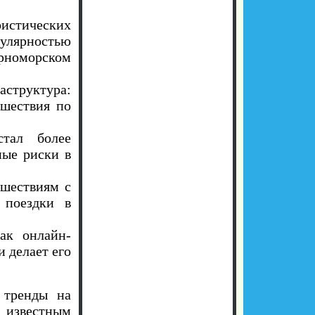
истических
улярностью
ерноморском
структура:
ешествия по
тал более
ные риски в
ешествиям с
 поездки в
ак онлайн-
 делает его
 тренды на
 известным