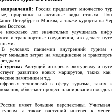
 направлений:
Россия предлагает множество тур
ные, природные и активные виды отдыха. Поп
 Санкт-Петербург и Москва, а также курорты на Ч
нем Востоке.
е несколько лет значительно улучшилась инфра
роги и транспортные соединения, что делает пут
упными.
 условиях пандемии внутренний туризм с
бует меньших затрат на медицинские и транспорт
оездками.
й туризм:
Растущий интерес к экотуризму и пут
бствует развитию новых маршрутов, таких как
ческие памятники и т.д.
фровых технологий в сферу туризма, таких к
ожения, облегчает процесс планирования поездок и
 России имеет большие перспективы. Учитывая
й туризм, а также растущий интерес к менее