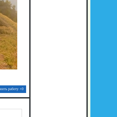
нить работу
+0