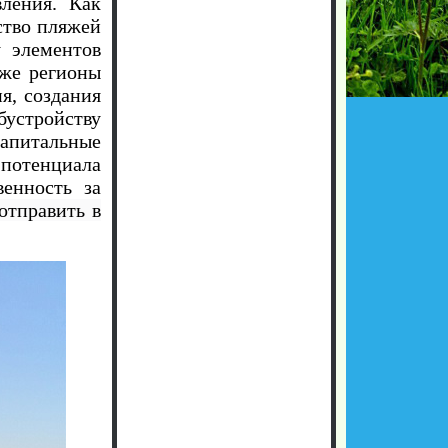
вления. Как
ство пляжей
у элементов
кже регионы
я, создания
бустройству
капитальные
 потенциала
венность за
отправить в