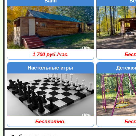
Баня
Бе
1 700 руб./час.
Бес
2 Бани вместимостью до 6 человек.
Бронирование только от 2-х часов.
Настольные игры
Детска
Бронирование до 00:00 ч.
Бесплатно.
Бес
Шахматы, лото, монополия, дженга