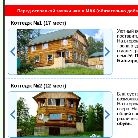
Перед отправкой заявки нам в MAX (обязательно добав
Коттедж №1 (17 мест)
Уютный к
поставить
На втором
- зона от
(туалет, 
семьёй.
П
Бильярдн
Коттедж №2 (12 мест)
Благоуст
возможно 
На втором
озеро. На
общий сан
различны
обувь.