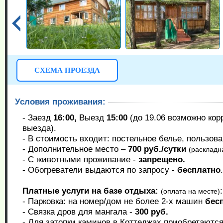
СХЕМА ПРОЕЗДА
Условия проживания:
- Заезд
16:00,
Выезд
15:00
(до 19.06 возможно кор
выезда).
- В стоимость входит: постельное белье, пользов
- Дополнительное место –
700 руб./сутки
(раскладн
- С животными проживание -
запрещено.
- Обогреватели выдаются по запросу -
бесплатно
.
Платные услуги на базе отдыха:
:
(оплата на месте)
- Парковка: на номер/дом не более 2-х машин
бес
- Связка дров для мангала -
300 руб.
- Для затопки каминов в Коттеджах приобретаются