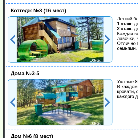
Коттедж №3 (16 мест)
Летний б
1 этаж:
дв
2 этаж:
дв
Каждая ве
лавочки, 
Отлично 
семьями.
Дома №3-5
Уютные 8
В каждом 
кровати, 
каждого 
Дом №6 (8 мест)