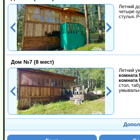
Летний до
четыре од
стулья. 
Дом №7 (8 мест)
Летний ую
комната
комната
стол, таб
умывальн
Допол