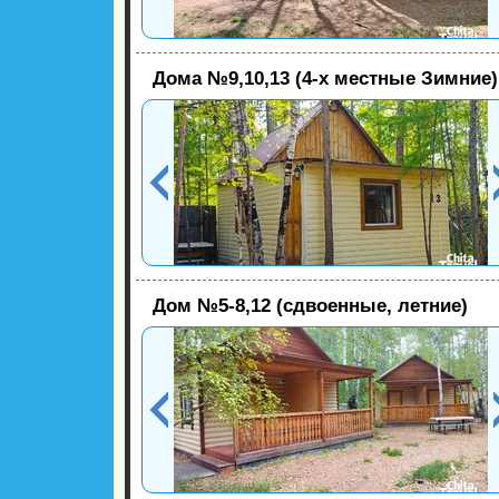
Дома №9,10,13 (4-х местные Зимние)
Дом №5-8,12 (сдвоенные, летние)