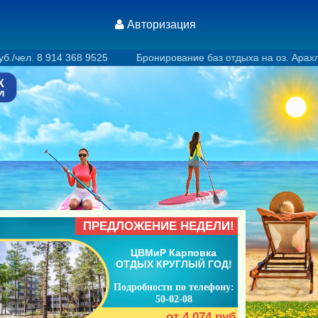
Авторизация
68 9525 Бронирование баз отдыха на оз. Арахлей 8 914 368 952
ПРЕДЛОЖЕНИЕ НЕДЕЛИ!
ЦВМиР Карповка
ОТДЫХ КРУГЛЫЙ ГОД!
Подробности по телефону:
50-02-08
от 4 074 руб