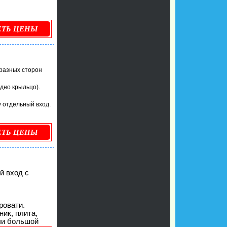
ЕТЬ ЦЕНЫ
 разных сторон
одно крыльцо).
у отдельный вход.
ЕТЬ ЦЕНЫ
й вход с
ровати.
ник, плита,
ли большой