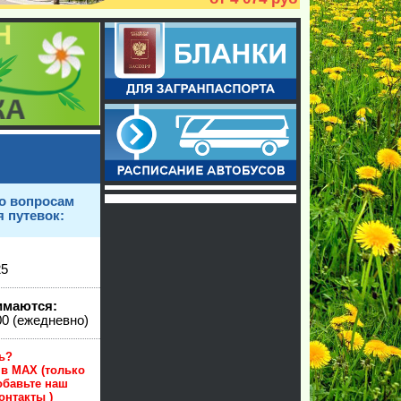
о вопросам
 путевок:
25
имаются:
00 (ежедневно)
онились?
 в MAX (только
обавьте наш
 контакты )