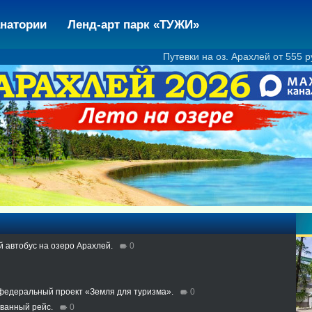
натории
Ленд-арт парк «ТУЖИ»
Путевки на оз. Арахлей от 555 руб./чел. 8 914 3
й автобус на озеро Арахлей.
0
 федеральный проект «Земля для туризма».
0
ованный рейс.
0