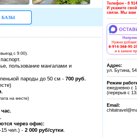
Телефон - 8
И укажите сво
связи. Мы вам 
 БАЗЫ
 выезд с 9:00).
паспорт.
лье, пользование мангалами и
Адрес:
ул. Бутина, 54
ленькой пароды до 50 см -
700 руб.
Режим работ
есте)
ежедневно с 1
и.
(перерыв с 13:
лата на месте)
Email:
 час.
chitatravel@ma
.
ются через офис:
15 чел.) -
2 000 руб/сутки
.