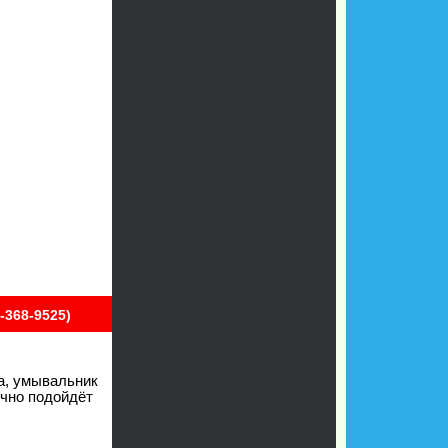
-368-9525)
на, умывальник
ично подойдёт