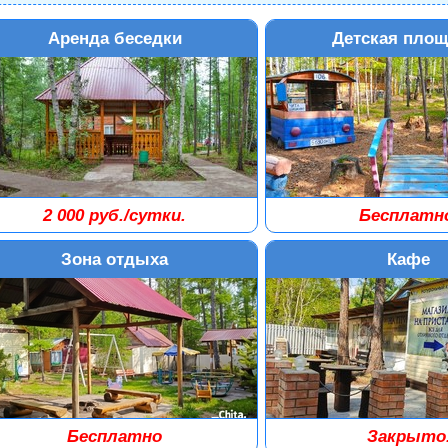
Аренда беседки
Детская площ
2 000 руб./сутки.
Бесплатн
естимость до 12-15 человек.
Зона отдыха
Кафе
Бесплатно
Закрыто