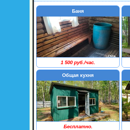
Баня
1 500 руб./час.
До 4-х человек.
Вм
Общая кухня
Бесплатно.