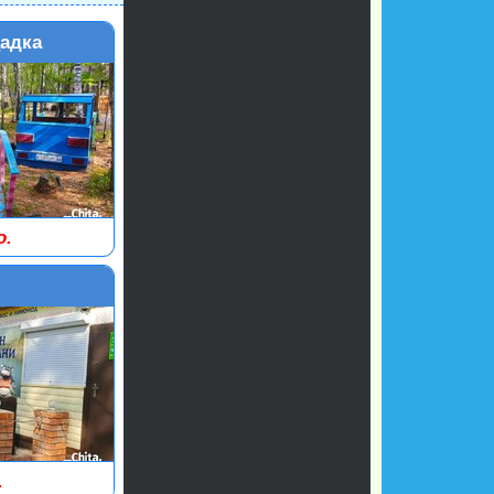
адка
о.
.