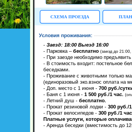
СХЕМА ПРОЕЗДА
ПЛАН
Условия проживания:
-
Заезд: 18:00 Выезд 16:00
- Парковка –
бесплатно
(заезд до 21:00,
- При заезде необходимо предъявить 
- В стоимость входит: постельное бе
беседками.
- Проживание с животными только ма
(единоразовый эко.взнос оплата на м
- Доп. место с 1 июня -
700 руб./сутк
- Баня с 1 июня -
1 500 руб./1 час.
(оп
- Летний душ -
бесплатно.
- Прокат резиновой лодки -
300 руб./1
- Прокат велосипедов -
300 руб./1 час
Платные услуги, которые оплачива
- Аренда беседки (вместимость до 12-