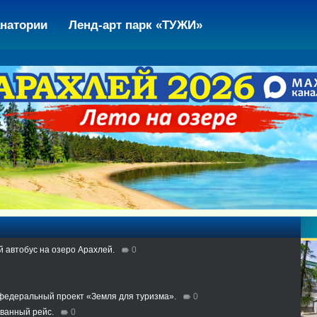
натории
Ленд-арт парк «ТУЖИ»
Путевки 
й автобус на озеро Арахлей.
0
 федеральный проект «Земля для туризма».
0
ованный рейс.
0