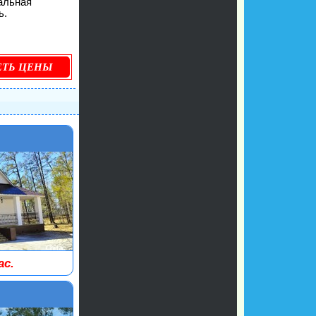
альная
ь.
ЕТЬ ЦЕНЫ
ас.
стью до 15