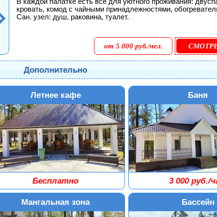
В каждой палатке есть всё для уютного проживания: двусп
кровать, комод с чайными принадлежностями, обогревател
Сан. узел: душ, раковина, туалет.
от 5 000 руб./чел.
СМОТР
Дополнительно
Летнее кафе
Баня
Бесплатно
3 000 руб./ч
им работы: с 09:00 до 23:00.
Не менее 2 часов.
тнее кафе на открытом воздухе, где
Большая баня с вместимо
Мангальная зона
Бассейн
жно завтракать, обедать или ужинать.
человек.
считано на 60 мест.