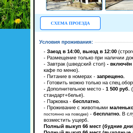
СХЕМА ПРОЕЗДА
Условия проживания:
-
Заезд в 14:00, выезд в 12:00
(строг
- Размещение только при наличии до
- Завтрак (шведский стол)
- включён
кафе по меню).
- Питание в номерах -
запрещено.
- Готовить можно только на спец.обор
- Дополнительное место -
1 500 руб.
(
стандарт+белье).
- Парковка -
бесплатно.
- Проживание с животными
маленько
-
бесплатно.
В сл
постоянно на поводке)
возместить ущерб.
Полный выкуп 66 мест (будние дни) 
Полный выкуп 66 мест (выходные дн