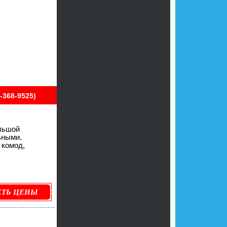
-368-9525)
ольшой
ьными.
 комод,
ЕТЬ ЦЕНЫ