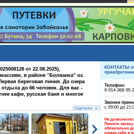
КОНТАКТЫ п
25008126 от 22.08.2025),
приобретения
массиве, в районе "Болванка" оз.
Первая береговая линия. До озера
Телефон:
отдыха до 66 человек. Для вас -
8-914-368-95-
тнее кафе, русская баня и многое
Звонки прин
с 09:00 до 21:
Не дозв
Пишите заявку
обязательно д
номер себе в