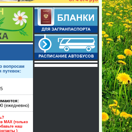
о вопросам
 путевок:
25
имаются:
00 (ежедневно)
онились?
 в MAX (только
обавьте наш
 контакты )