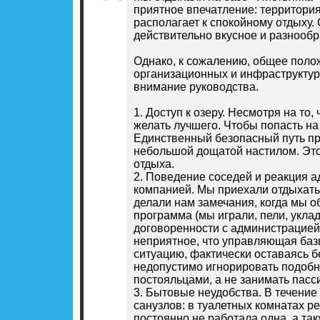
приятное впечатление: территория
располагает к спокойному отдыху.
действительно вкусное и разнообр
Однако, к сожалению, общее поло
организационных и инфраструктур
внимание руководства.
1. Доступ к озеру. Несмотря на то
желать лучшего. Чтобы попасть на
Единственный безопасный путь про
небольшой дощатой настилом. Это
отдыха.
2. Поведение соседей и реакция 
компанией. Мы приехали отдыхать
делали нам замечания, когда мы о
программа (мы играли, пели, укл
договоренности с администрацией
неприятное, что управляющая баз
ситуацию, фактически оставаясь 
недопустимо игнорировать подобн
постояльцами, а не занимать пасс
3. Бытовые неудобства. В течени
санузлов: в туалетных комнатах р
постоянно не работала одна, а та