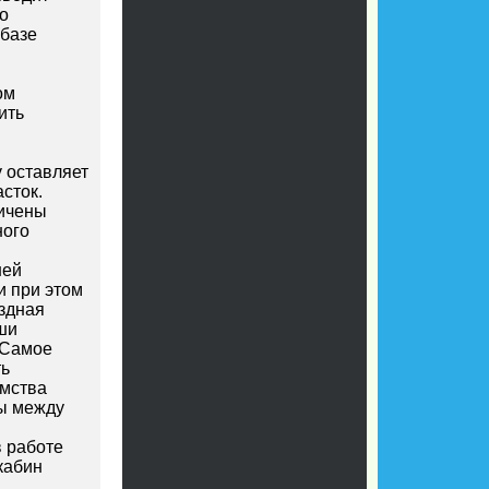
о
 базе
ом
ить
у оставляет
сток.
ничены
ного
ней
и при этом
ездная
ши
 Самое
ть
имства
ры между
в работе
кабин