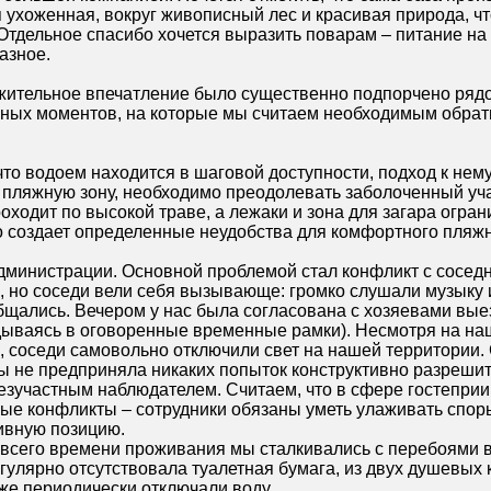
 ухоженная, вокруг живописный лес и красивая природа, чт
 Отдельное спасибо хочется выразить поварам – питание на
азное.
жительное впечатление было существенно подпорчено ряд
ных моментов, на которые мы считаем необходимым обрат
, что водоем находится в шаговой доступности, подход к нем
 пляжную зону, необходимо преодолевать заболоченный уча
ходит по высокой траве, а лежаки и зона для загара огра
 создает определенные неудобства для комфортного пляж
администрации. Основной проблемой стал конфликт с сосед
, но соседи вели себя вызывающе: громко слушали музыку 
бщались. Вечером у нас была согласована с хозяевами вы
адываясь в оговоренные временные рамки). Несмотря на на
, соседи самовольно отключили свет на нашей территории.
ы не предприняла никаких попыток конструктивно разреши
безучастным наблюдателем. Считаем, что в сфере гостепри
ые конфликты – сотрудники обязаны уметь улаживать спо
ивную позицию.
е всего времени проживания мы сталкивались с перебоями 
егулярно отсутствовала туалетная бумага, из двух душевых 
кже периодически отключали воду.