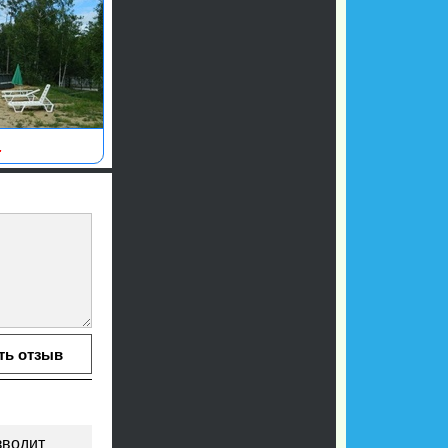
.
зводит