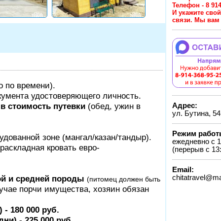
Телефон - 8
И укажите сво
связи. Мы вам 
о по времени).
кумента удостоверяющего личность.
 в стоимость путевки
(обед, ужин в
Адрес:
ул. Бутина, 54
Режим работ
удованной зоне (мангал/казан/тандыр).
ежедневно с 1
раскладная кровать евро-
(перерыв с 13:
Email:
й и средней породы
chitatravel@ma
(питомец должен быть
учае порчи имущества, хозяин обязан
- 180 000 руб.
и) - 225 000 руб.