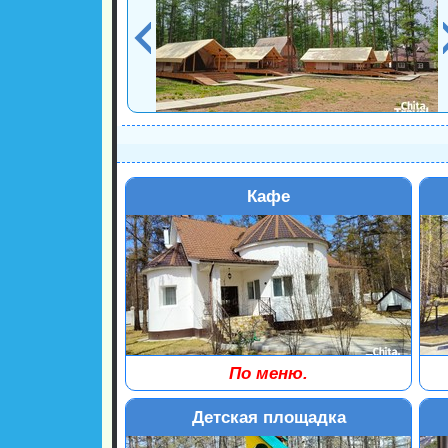
Кафе
По меню.
Режим работы: с 09:00 до 23:00.
Реж
В стоимость путевки входит завтрак.
Ле
Детская площадка
Обед и ужин по меню. Вместимость
мо
кафе до 30 чел.
Рас