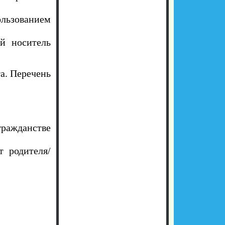
льзованием
ый носитель
а. Перечень
ражданстве
т родителя/