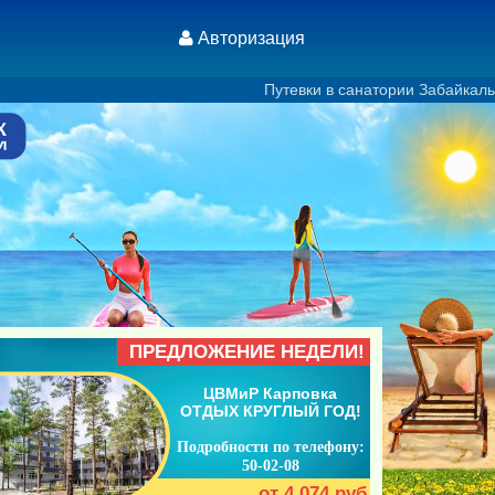
Авторизация
Путевки в санатории Забайкальского края. Без н
ПРЕДЛОЖЕНИЕ НЕДЕЛИ!
ЦВМиР Карповка
ОТДЫХ КРУГЛЫЙ ГОД!
Подробности по телефону:
50-02-08
от 4 074 руб