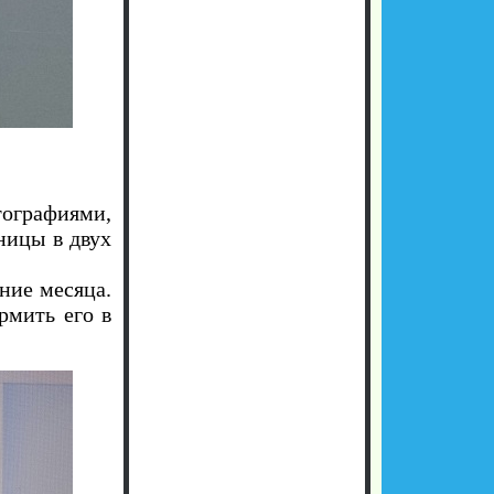
тографиями,
ницы в двух
ение месяца.
рмить его в