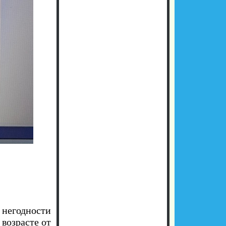
егодности
 возрасте от