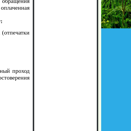
 обращения
 оплаченная
:
 (отпечатки
нный проход
остоверения