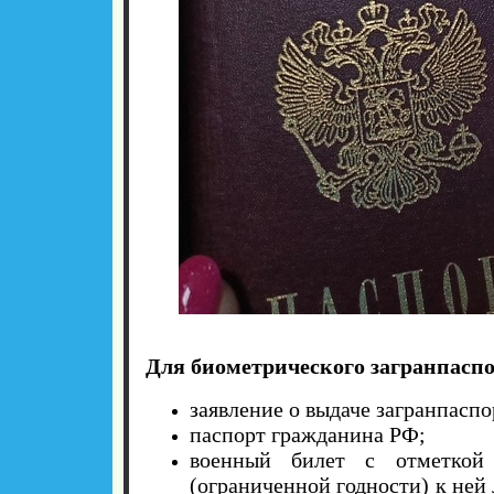
Для биометрического загранпасп
заявление о выдаче загранпаспо
паспорт гражданина РФ;
военный билет с отметкой
(ограниченной годности) к ней 