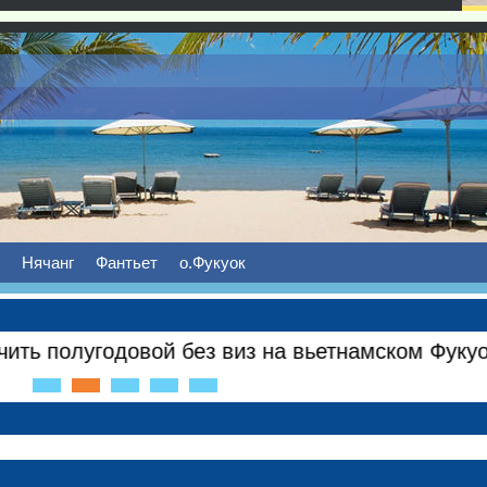
Нячанг
Фантьет
о.Фукуок
ь полугодовой без виз на вьетнамском Фукуоке.