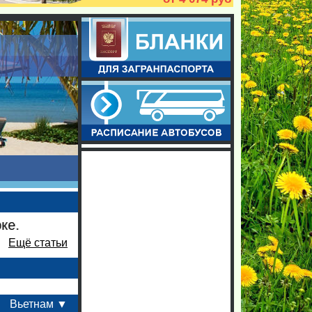
Прямые рей
Ещё статьи
Вьетнам ▼